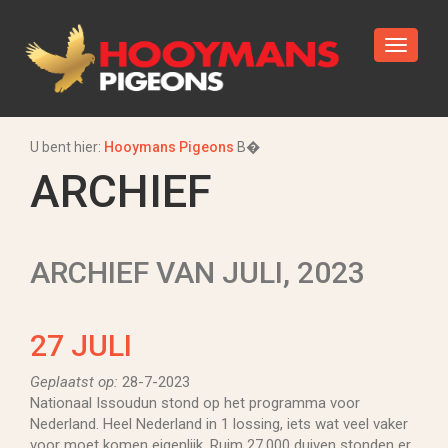
U bent hier:
Hooymans Pigeons
В�
ARCHIEF
ARCHIEF VAN JULI, 2023
27 JULI
Geplaatst op:
28-7-2023
Nationaal Issoudun stond op het programma voor
Nederland. Heel Nederland in 1 lossing, iets wat veel vaker
voor moet komen eigenlijk. Ruim 27.000 duiven stonden er