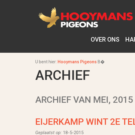
OVER ONS
HA
U bent hier:
Hooymans Pigeons
В�
ARCHIEF
ARCHIEF VAN MEI, 2015
EIJERKAMP WINT 2E TE
Geplaatst op:
18-5-2015