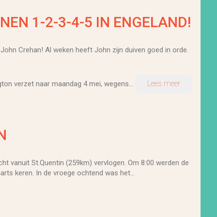
N 1-2-3-4-5 IN ENGELAND!
John Crehan! Al weken heeft John zijn duiven goed in orde.
Lees meer
gton verzet naar maandag 4 mei, wegens...
N
cht vanuit St.Quentin (259km) vervlogen. Om 8:00 werden de
ts keren. In de vroege ochtend was het...